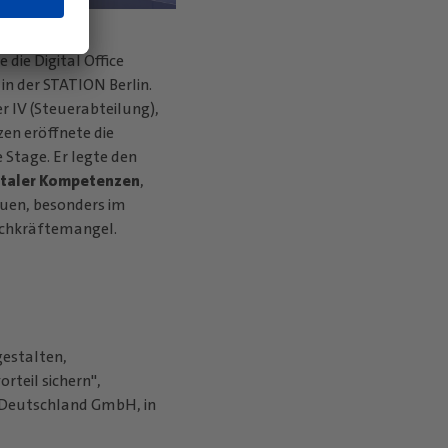
die Digital Office
 in der STATION Berlin.
er IV (Steuerabteilung),
en eröffnete die
 Stage. Er legte den
italer Kompetenzen
,
uen, besonders im
Fachkräftemangel.
gestalten,
rteil sichern",
G Deutschland GmbH, in