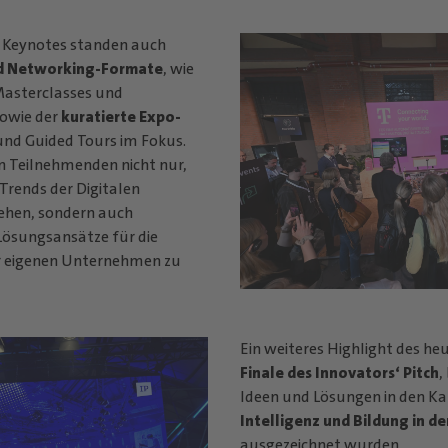
n Keynotes standen auch
nd Networking-Formate
, wie
 Masterclasses und
owie der
kuratierte Expo-
nd Guided Tours im Fokus.
n Teilnehmenden nicht nur,
Trends der Digitalen
ehen, sondern auch
 Lösungsansätze für die
r eigenen Unternehmen zu
Ein weiteres Highlight des he
Finale des Innovators‘ Pitch
,
Ideen und Lösungen in den K
Intelligenz und Bildung in de
ausgezeichnet wurden.