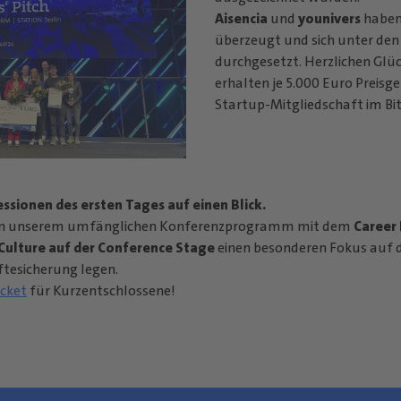
Aisencia
und
younivers
haben
überzeugt und sich unter den 
durchgesetzt. Herzlichen Glü
erhalten je 5.000 Euro Preisge
Startup-Mitgliedschaft im Bi
essionen des ersten Tages auf einen Blick.
en unserem umfänglichen Konferenzprogramm mit dem
Career 
Culture auf der Conference Stage
einen besonderen Fokus auf d
tesicherung legen.
icket
für Kurzentschlossene!