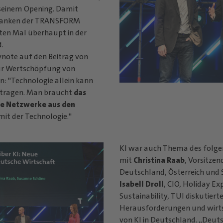
 seinem Opening. Damit
danken der TRANSFORM
ten Mal überhaupt in der
d.
eynote auf den Beitrag von
zur Wertschöpfung von
: "Technologie allein kann
 tragen. Man braucht
das
die Netzwerke aus den
it der Technologie."
KI war auch Thema des folg
mit
Christina Raab
, Vorsitze
Deutschland, Österreich und 
Isabell Droll
, CIO, Holiday Ex
Sustainability, TUI diskutierte
Herausforderungen und wirt
von KI in Deutschland. „Deu