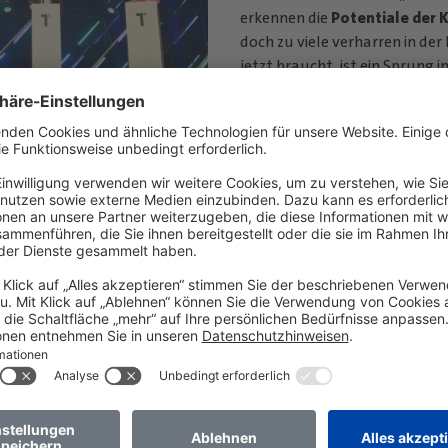
erkennen die
Potentiale der K
doch zu viele verharren in der
jetzt braucht, ist ein Sprung i
eine beschleunigte Reaktion
Christina Raab, während Isab
der Mitarbeitenden bei der In
hervorhebte.
entin des Bundesamts für
ionstechnik (BSI), betonte die
tschlossenen und sicheren
novationen
. Sie appellierte an
issenschaft für eine enge
tschland im Bereich der
ositionieren.