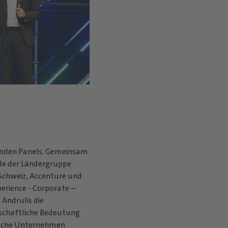
enden Panels. Gemeinsam
nde der Ländergruppe
Schweiz, Accenture und
perience - Corporate –
 Andrulis die
schaftliche Bedeutung
tsche Unternehmen