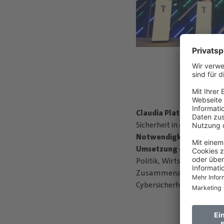
Claudia Plattner
, Präsid
Sicherheit in der Informat
Notwendigkeit einer en
Umsetzung digitaler In
Politik, Wirtschaft und W
Zusammenarbeit, um Deu
Cybersicherheit stark zu p