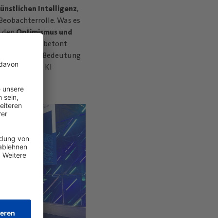
ünstlichen Intelligenz
,
 Beobachterrolle. Was es
n den
Optimismus und
sfähigkeit.
“, betont
elle Droll die Bedeutung
tegration von KI