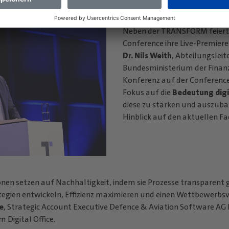
Neben der TRANSFORM feierte 
Conference ihre Live-Premiere
Dr. Nils Weith
, Abteilungsleit
Bundesministerium der Finanz
Konferenz auf der Conference
Fokus auf die
Bedeutung dig
diese zu stärken und auszuba
Hinblick auf den aktuellen 
onen setzen auf Nachhaltigkeit, indem sie Prozesse transparent 
tegien entwickeln, Effizienz maximieren und einen Wettbewerbsvo
e
, Strategic Account Executive Defence & Aviation Software A
Digital Office.