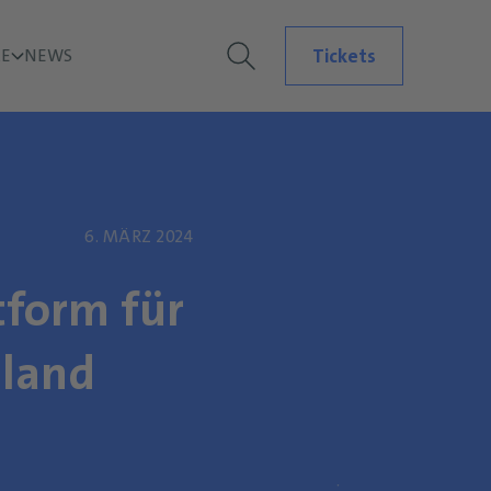
Tickets
E
NEWS
6. MÄRZ 2024
tform für
hland