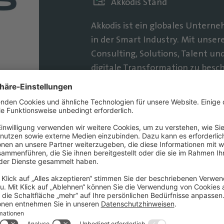
Akkodis Stand
Akkodis ist ein globales Untern
in der Smart Industry. Mit unse
Consulting, Solutions, Talent u
digitale Transformation zu besch
Schweiz und Teil der Adecco Grou
für Industrien weltweit. Wir sin
zur Bewältigung großer Herausf
Beschleunigung der Energiewend
zur Verbesserung der Nutzer- u
Experten in 30 Ländern vereinen 
tiefgreifendem Branchen-Know-h
eine nachhaltigere Zukunft vora
Integration und Vielfalt. Ganz n
Smarter Future Together“ setzen
nachhaltigere Zukunft ein.