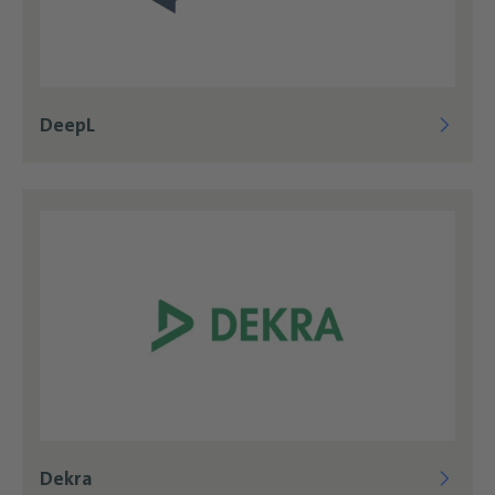
DeepL
Dekra