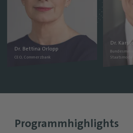
Dr. Karst
Dr. Bettina Orlopp
Bundesminis
CEO, Commerzbank
Staatsmoder
Programmhighlights