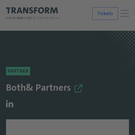
Tickets
17. & 18. MÄRZ 2027
STATION BERLIN
PARTNER
Both& Partners