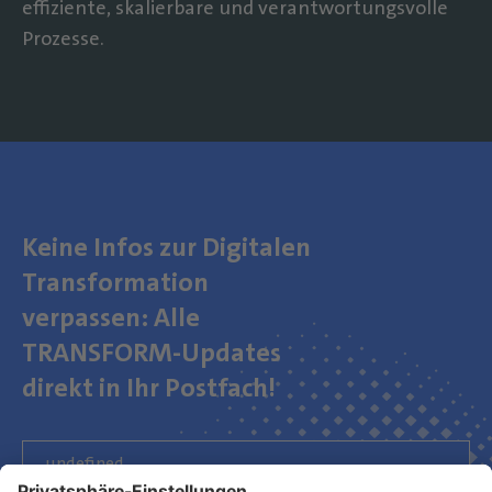
effiziente, skalierbare und verantwortungsvolle
Prozesse.
Keine Infos zur Digitalen
Transformation
verpassen: Alle
TRANSFORM-Updates
direkt in Ihr Postfach!