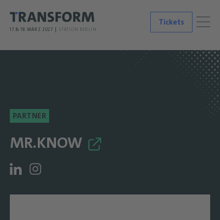
Tickets
17. & 18. MÄRZ 2027
STATION BERLIN
PARTNER
MR.KNOW