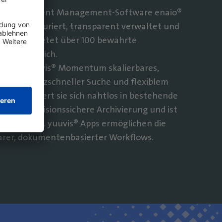
rprise Content Management-Software enaio®
ent strukturiert, transparent verwaltet und
n. enaio® bietet über 100 bewährte
chäftsbereich.
 bietet yuuvis® Momentum skalierbares,
 mit blitzschneller Suche und flexiblem
Is integriert sie sich nahtlos in bestehende
, liefert revisionssichere Archivierung und ist
d verfügbar. yuuvis® Apps ermöglichen die
rer, dokumentenbasierter Workflows.