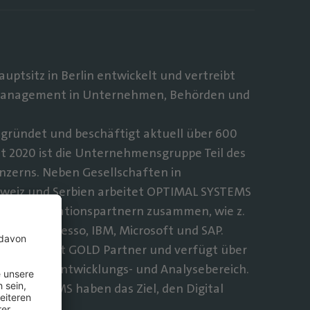
tsitz in Berlin entwickelt und vertreibt
smanagement in Unternehmen, Behörden und
ründet und beschäftigt aktuell über 600
it 2020 ist die Unternehmensgruppe Teil des
nzerns. Neben Gesellschaften in
chweiz und Serbien arbeitet OPTIMAL SYSTEMS
 und Kooperationspartnern zusammen, wie z.
NetApp, adesso, IBM, Microsoft und SAP.
er Microsoft GOLD Partner und verfügt über
isten im Entwicklungs- und Analysebereich.
AL SYSTEMS haben das Ziel, den Digital