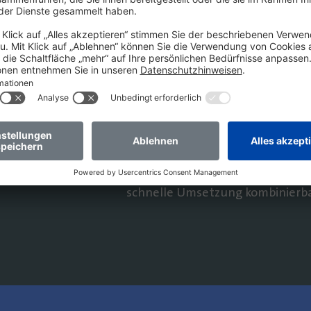
Mithilfe der umfassenden Ente
kann Unternehmenswissen effizi
revisionssicher archiviert werde
Fachlösungen für fast jeden Ges
Als cloud‑native ECM‑Plattform
sicheres Dokumentenmanagement
Metadatenmodell. Über offene AP
Systeme (z. B. SAP, Microsoft 365)
als SaaS, on‑premises oder hybri
schnelle Umsetzung kombinierba