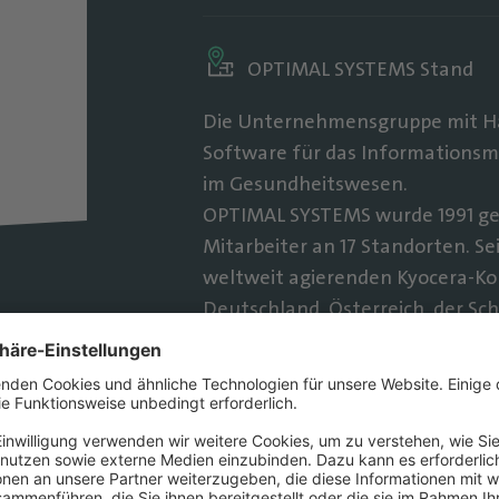
OPTIMAL SYSTEMS Stand
Die Unternehmensgruppe mit Haup
Software für das Information
im Gesundheitswesen.
OPTIMAL SYSTEMS wurde 1991 geg
Mitarbeiter an 17 Standorten. Se
weltweit agierenden Kyocera-Ko
Deutschland, Österreich, der S
weltweit mit über 75 Vertriebs-
B. NTT DATA Business Solutions, 
OPTIMAL SYSTEMS ist langjährig
mehrfach ausgezeichnete Spezial
Die Softwareprodukte von OPTIM
Workplace zu realisieren.