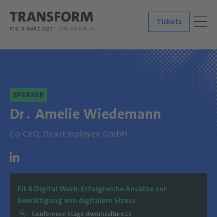
Tickets
17. & 18. MÄRZ 2027
STATION BERLIN
SPEAKER
Dr․ Amelie Wiedemann
Co-CEO, DearEmployee GmbH
Fit 4 Digital Work: Erfolgreiche Ansätze zur
Bewältigung von digitalem Stress
Conference Stage #workculture25