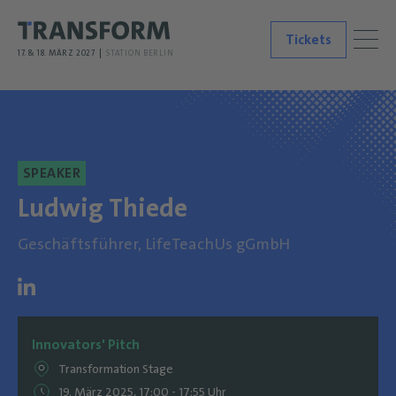
Tickets
17. & 18. MÄRZ 2027
STATION BERLIN
SPEAKER
Ludwig Thiede
Geschäftsführer, LifeTeachUs gGmbH
Innovators' Pitch
Transformation Stage
19. März 2025, 17:00 - 17:55 Uhr